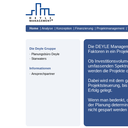
Home
|
Analyse
|
Konzeption
|
Finanzierung
|
Projektmanagement
|
Die DEYLE Managemen
Die Deyle Gruppe
Faktoren in ein Projek
·
Planungsbüro Deyle
·
Starwaters
Ob Investitionsvolum
umfassenden Spektru
Informationen
werden die Projekte o
·
Ansprechpartner
Dabei wird mit dem g
Projektsteuerung, bi
Erfolg gelegt.
Wenn man bedenkt, da
der Planung determini
nicht gespart werden 