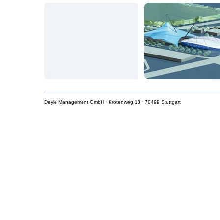
Deyle Management GmbH · Krötenweg 13 · 70499 Stuttgart