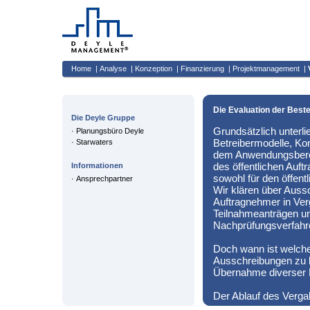
Home
|
Analyse
|
Konzeption
|
Finanzierung
|
Projektmanagement
|
Die Evaluation der Best
Die Deyle Gruppe
Grundsätzlich unterl
·
Planungsbüro Deyle
Betreibermodelle, Ko
·
Starwaters
dem Anwendungsbereic
des öffentlichen Auft
Informationen
sowohl für den öffentl
·
Ansprechpartner
Wir klären über Aussc
Auftragnehmer in Verg
Teilnahmeanträgen un
Nachprüfungsverfahr
Doch wann ist welche
Ausschreibungen zu 
Übernahme diverser 
Der Ablauf des Vergabe