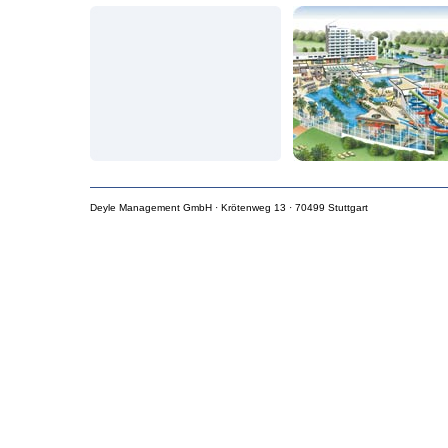
Sor
Prüfung de
und Zuverlä
Deyle Management GmbH · Krötenweg 13 · 70499 Stuttgart
Aus den 
Über mehr
Kommt es z