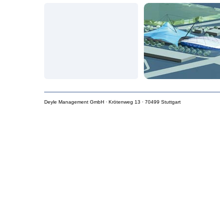
USt.-IdNr. DE 216 42
Allgemeines
Bei der Zusammenstel
Sorgfalt vorgegangen
Trotzdem können Fehl
Die Deyle Managemen
weder eine juristisc
Urheberrecht
Das Layout der Home
Beiträge sind urheber
Die Seiten dürfen nur
Deyle Management GmbH · Krötenweg 13 · 70499 Stuttgart
vorgenommen und Verv
werden. Die einzelnen
Inhaltliche Verantw
Für alle Links gilt:
Die Deyle Management
verlinkten Seiten.
Die Nutzung von Link
eigene Verantwortung
Datenübertragung
Ausdrücklich wird da
das Internet ungesich