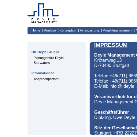
Home
|
Analyse
|
Konzeption
|
Finanzierung
|
Projektmanagement
|
IMPRESSUM
Die Deyle Gruppe
Deyle Management
·
Planungsbüro Deyle
Krötenweg 13
·
Starwaters
D-70499 Stuttgart
Informationen
Telefon +49(711).986
·
Ansprechpartner
Telefax +49(711).986
E-Mail: info @ deyle .
Verantwortlich für d
Deyle Management G
Geschäftsführer
Dipl.-Ing. Uwe Deyle
Sitz der Gesellschaf
Stuttgart, HRB 22227