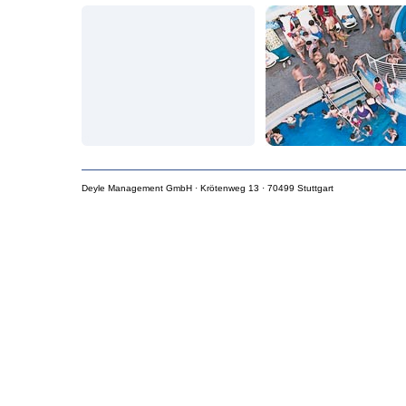
Dienstleistungen kön
werden.
Wir kennen uns mit d
Deshalb können wir t
Unterstützung anbiet
Langjährige Betrei
Ganzheitlicher und
Hohe Fachkompete
Enge Zusammenarb
Beratung und Bet
Deyle Management GmbH · Krötenweg 13 · 70499 Stuttgart
Disziplinierte und
Förderung des To
Serviceerfahrung