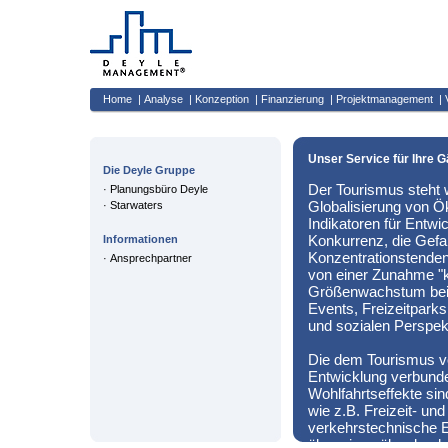
Home
|
Analyse
|
Konzeption
|
Finanzierung
|
Projektmanagement
|
Unser Service für Ihre G
Die Deyle Gruppe
Der Tourismus steht 
·
Planungsbüro Deyle
Globalisierung von Ö
·
Starwaters
Indikatoren für Entw
Konkurrenz, die Gefa
Informationen
Konzentrationstenden
·
Ansprechpartner
von einer Zunahme "k
Größenwachstum bei d
Events, Freizeitpark
und sozialen Perspek
Die dem Tourismus v
Entwicklung verbunden
Wohlfahrtseffekte si
wie z.B. Freizeit- u
verkehrstechnische Er
über einen überdurchs